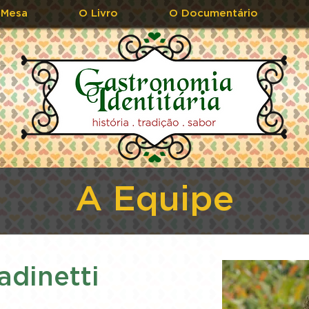
 Mesa
O Livro
O Documentário
A Equipe
adinetti