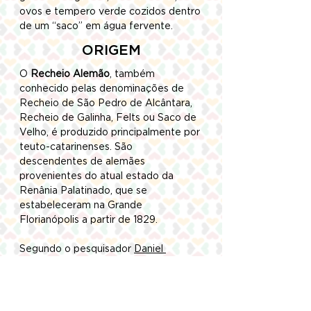
ovos e tempero verde cozidos dentro 
de um “saco” em água fervente.
ORIGEM
O 
Recheio Alemão
, também 
conhecido pelas denominações de 
Recheio de São Pedro de Alcântara, 
Recheio de Galinha, Felts ou Saco de 
Velho, é produzido principalmente por 
teuto-catarinenses. São 
descendentes de alemães 
provenientes do atual estado da 
Renânia Palatinado, que se 
estabeleceram na Grande 
Florianópolis a partir de 1829. 
Segundo o pesquisador 
Daniel 
Silveira
, o prato surgiu das famílias 
que começaram a utilizar a carne de 
galinha, única proteína acessível na 
região. Com isso, o recheio alemão 